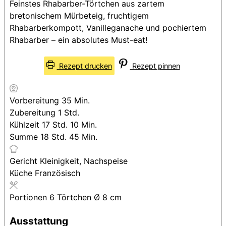
Feinstes Rhabarber-Törtchen aus zartem
bretonischem Mürbeteig, fruchtigem
Rhabarberkompott, Vanilleganache und pochiertem
Rhabarber – ein absolutes Must-eat!
Rezept drucken
Rezept pinnen
Minuten
Vorbereitung
35
Min.
Stunde
Zubereitung
1
Std.
Stunden
Minuten
Kühlzeit
17
Std.
10
Min.
Stunden
Minuten
Summe
18
Std.
45
Min.
Gericht
Kleinigkeit, Nachspeise
Küche
Französisch
Portionen
6
Törtchen Ø 8 cm
Ausstattung