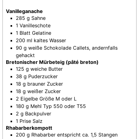
Vanilleganache
285
g
Sahne
1
Vanilleschote
1
Blatt
Gelatine
200
ml
kaltes Wasser
90
g
weiße Schokolade
Callets, andernfalls
gehackt
Bretonischer Mürbeteig (pâté breton)
125
g
weiche Butter
38
g
Puderzucker
18
g
brauner Zucker
18
g
weißer Zucker
2
Eigelbe
Größe M oder L
180
g
Mehl
Typ 550 oder T55
2
g
Backpulver
1
Prise
Salz
Rhabarberkompott
200
g
Rhabarber
entspricht ca. 1,5 Stangen