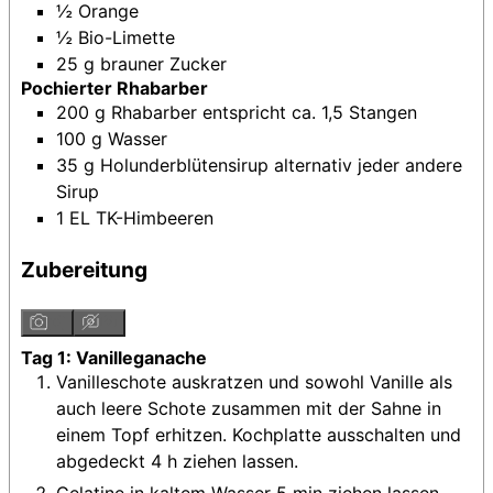
½
Orange
½
Bio-Limette
25
g
brauner Zucker
Pochierter Rhabarber
200
g
Rhabarber
entspricht ca. 1,5 Stangen
100
g
Wasser
35
g
Holunderblütensirup
alternativ jeder andere
Sirup
1
EL
TK-Himbeeren
Zubereitung
Tag 1: Vanilleganache
Vanilleschote auskratzen und sowohl Vanille als
auch leere Schote zusammen mit der Sahne in
einem Topf erhitzen. Kochplatte ausschalten und
abgedeckt 4 h ziehen lassen.