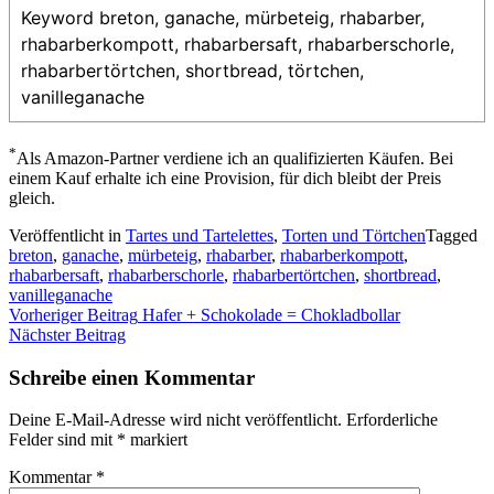
Keyword
breton, ganache, mürbeteig, rhabarber,
rhabarberkompott, rhabarbersaft, rhabarberschorle,
rhabarbertörtchen, shortbread, törtchen,
vanilleganache
*
Als Amazon-Partner verdiene ich an qualifizierten Käufen. Bei
einem Kauf erhalte ich eine Provision, für dich bleibt der Preis
gleich.
Veröffentlicht in
Tartes und Tartelettes
,
Torten und Törtchen
Tagged
breton
,
ganache
,
mürbeteig
,
rhabarber
,
rhabarberkompott
,
rhabarbersaft
,
rhabarberschorle
,
rhabarbertörtchen
,
shortbread
,
vanilleganache
Beitragsnavigation
Vorheriger Beitrag
Hafer + Schokolade = Chokladbollar
Nächster Beitrag
Schreibe einen Kommentar
Deine E-Mail-Adresse wird nicht veröffentlicht.
Erforderliche
Felder sind mit
*
markiert
Kommentar
*