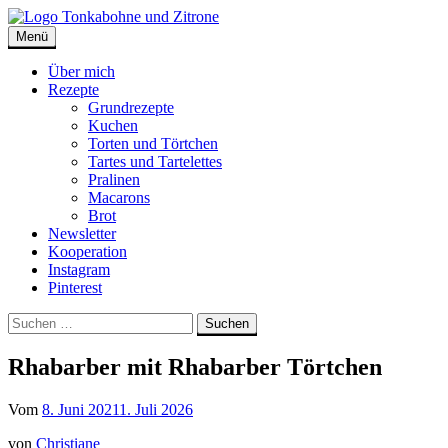
Skip
to
Menü
Tonkabohne und Zitrone | Backblog
Backblog
content
Über mich
Rezepte
Grundrezepte
Kuchen
Torten und Törtchen
Tartes und Tartelettes
Pralinen
Macarons
Brot
Newsletter
Kooperation
Instagram
Pinterest
Suche
Suchen
nach:
Rhabarber mit Rhabarber Törtchen
Vom
8. Juni 2021
1. Juli 2026
von
Christiane