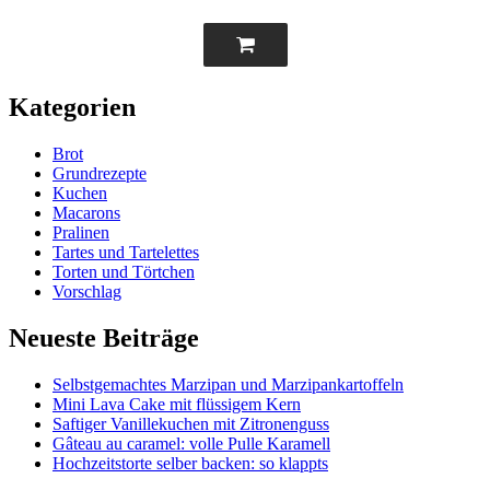
Kategorien
Brot
Grundrezepte
Kuchen
Macarons
Pralinen
Tartes und Tartelettes
Torten und Törtchen
Vorschlag
Neueste Beiträge
Selbstgemachtes Marzipan und Marzipankartoffeln
Mini Lava Cake mit flüssigem Kern
Saftiger Vanillekuchen mit Zitronenguss
Gâteau au caramel: volle Pulle Karamell
Hochzeitstorte selber backen: so klappts