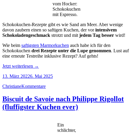
vom Hocker:
Schokokuchen
mit Espresso.
Schokokuchen-Rezepte gibt es wie Sand am Meer. Aber wenige
davon zaubern einen so saftigen Kuchen, der vor
intensivem
Schokoladengeschmack
strotzt und mit
jedem Tag besser
wird!
Wie beim
saftigsten Marmorkuchen
auch habe ich für den
Schokokuchen
drei Rezepte unter die Lupe genommen
. Lust auf
eine erneute Testreihe inklusive Rezept? Auf gehts!
„Schokokuchen
Jetzt weiterlesen
→
mit
13. März 2022
6. Mai 2025
Espresso
und
Christiane
Kommentare
Karamellglasur“
Biscuit de Savoie nach Philippe Rigollot
(fluffigster Kuchen ever)
Ein
schlichter,