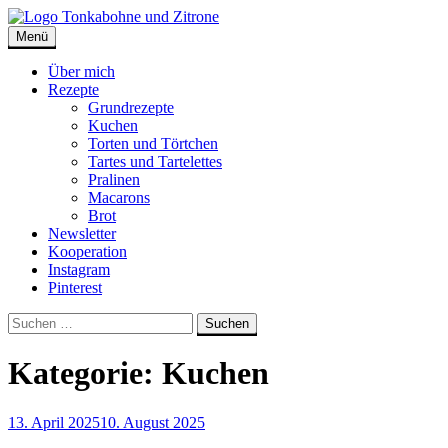
Skip
to
Menü
Tonkabohne und Zitrone | Backblog
Backblog
content
Über mich
Rezepte
Grundrezepte
Kuchen
Torten und Törtchen
Tartes und Tartelettes
Pralinen
Macarons
Brot
Newsletter
Kooperation
Instagram
Pinterest
Suche
Suchen
nach:
Kategorie:
Kuchen
13. April 2025
10. August 2025