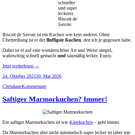
schneller
und super
leckerer
Biscuit de
Savoie.
Biscuit de Savoie ist ein Kuchen wie kein anderer. Ohne
Übertreibung ist er der
fluffigste
Kuchen
, den ich je gegessen habe.
Dabei ist er auf eine wunderschöne Art und Weise simpel,
wahnwitzig schnell gemacht
und
saumäßig lecker. Enjoy.
„Biscuit
Jetzt weiterlesen
→
de
24. Oktober 2021
10. Mai 2026
Savoie
nach
Christiane
Kommentare
Philippe
Rigollot
Saftiger Marmorkuchen? Immer!
(fluffigster
Kuchen
ever)“
Ein saftiger Marmorkuchen ist wie
Käsekuchen
– geht immer.
Da Marmorkuchen aber nicht automatisch super lecker ist (aber mir