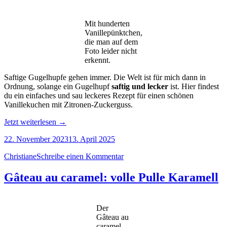
Mit hunderten
Vanillepünktchen,
die man auf dem
Foto leider nicht
erkennt.
Saftige Gugelhupfe gehen immer. Die Welt ist für mich dann in
Ordnung, solange ein Gugelhupf
saftig und lecker
ist. Hier findest
du ein einfaches und sau leckeres Rezept für einen schönen
Vanillekuchen mit Zitronen-Zuckerguss.
„Saftiger
Jetzt weiterlesen
→
Vanillekuchen
22. November 2023
13. April 2025
mit
Zitronenguss“
Christiane
Schreibe einen Kommentar
Gâteau au caramel: volle Pulle Karamell
Der
Gâteau au
caramel