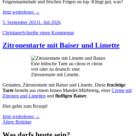
Feigenmarmelade und frischen Feigen on top. Klingt gut, was?
„Süße
Jetzt weiterlesen
→
Feigentarte
5. September 2021
1. Juli 2026
mit
Walnuss
Christiane
Schreibe einen Kommentar
und
Ziegenfrischkäse“
Zitronentarte mit Baiser und Limette
Eine hübsche Tarte au citron et citron
vert oder zu deutsch: eine
Zitronentarte mit Limette.
Gestatten, Zitronentarte mit Baiser und Limette. Diese
fruchtige
Tarte
besteht aus einem feinen Mandel-Mürbeteig, einer
Creme mit
Zitronen und Limetten
und
fluffigen Baiser
.
Hier gehts zum Rezept!
„Zitronentarte
Jetzt weiterlesen
→
Beitragsnavigation
mit
Ältere Beiträge
Baiser
und
Was darfs heute sein?