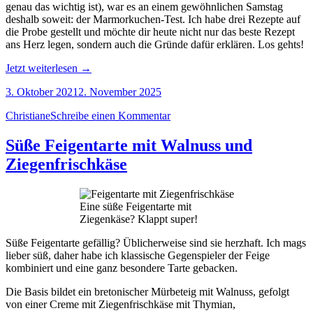
genau das wichtig ist), war es an einem gewöhnlichen Samstag
deshalb soweit: der Marmorkuchen-Test. Ich habe drei Rezepte auf
die Probe gestellt und möchte dir heute nicht nur das beste Rezept
ans Herz legen, sondern auch die Gründe dafür erklären. Los gehts!
„Saftiger
Jetzt weiterlesen
→
Marmorkuchen?
3. Oktober 2021
2. November 2025
Immer!“
Christiane
Schreibe einen Kommentar
Süße Feigentarte mit Walnuss und
Ziegenfrischkäse
Eine süße Feigentarte mit
Ziegenkäse? Klappt super!
Süße Feigentarte gefällig? Üblicherweise sind sie herzhaft. Ich mags
lieber süß, daher habe ich klassische Gegenspieler der Feige
kombiniert und eine ganz besondere Tarte gebacken.
Die Basis bildet ein bretonischer Mürbeteig mit Walnuss, gefolgt
von einer Creme mit Ziegenfrischkäse mit Thymian,