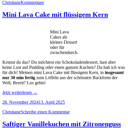
Christiane
Kommentare
Mini Lava Cake mit flüssigem Kern
Mini Lava
Cakes als
kleines Dessert
oder für
zwischendurch.
Kennst du das? Du möchtest ein Schokoladendessert, hast aber
keine Lust auf Pudding oder einen ganzen Kuchen? Da hab ich was
für dich! Meinen mini Lava Cake mit flüssigem Kern, in
insgesamt
nur 30 min fertig
zum Löffeln aus der schönsten Backform der
Welt. Bereit? Los gehts!
„Mini
Jetzt weiterlesen
→
Lava
28. November 2024
13. April 2025
Cake
mit
Christiane
Schreibe einen Kommentar
flüssigem
Kern“
Saftiger Vanillekuchen mit Zitronenguss