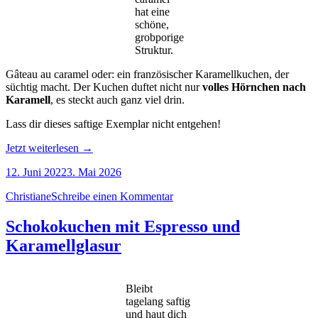
hat eine
schöne,
grobporige
Struktur.
Gâteau au caramel oder: ein französischer Karamellkuchen, der
süchtig macht. Der Kuchen duftet nicht nur
volles Hörnchen nach
Karamell
, es steckt auch ganz viel drin.
Lass dir dieses saftige Exemplar nicht entgehen!
„Gâteau
Jetzt weiterlesen
→
au
12. Juni 2022
3. Mai 2026
caramel:
volle
Christiane
Schreibe einen Kommentar
Pulle
Karamell“
Schokokuchen mit Espresso und
Karamellglasur
Bleibt
tagelang saftig
und haut dich