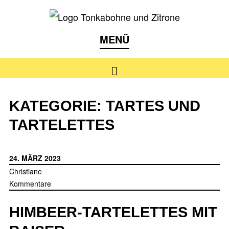
Skip
to
Backblog
TONKABOHNE UND
MENÜ
content
ZITRONE |
Suche
BACKBLOG
KATEGORIE:
TARTES UND
TARTELETTES
24. MÄRZ 2023
Christiane
Kommentare
HIMBEER-TARTELETTES MIT