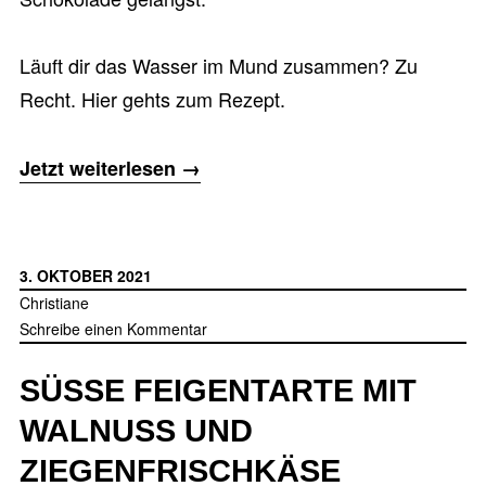
Läuft dir das Wasser im Mund zusammen? Zu
Recht. Hier gehts zum Rezept.
„Schokoladen-
Jetzt weiterlesen
→
Tartelettes
mit
einem
3. OKTOBER 2021
Hauch
Christiane
Schreibe einen Kommentar
Haselnuss“
SÜSSE FEIGENTARTE MIT W
ALNUSS UND Z
IEGENFRISCHKÄSE