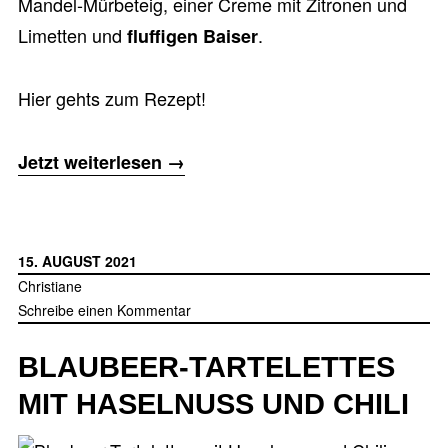
Mandel-Mürbeteig, einer
Creme mit Zitronen und
Limetten
und
.
fluffigen Baiser
Hier gehts zum Rezept!
„Zitronentarte
Jetzt weiterlesen
→
mit
Baiser
und
15. AUGUST 2021
Limette“
Christiane
Schreibe einen Kommentar
BLAUBEER-TARTELETTES
MIT HASELNUSS UND CHILI