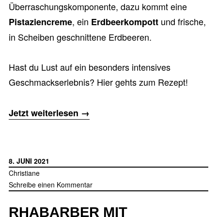
Überraschungskomponente, dazu kommt eine
, ein
und frische,
Pistaziencreme
Erdbeerkompott
in Scheiben geschnittene Erdbeeren.
Hast du Lust auf ein besonders intensives
Geschmackserlebnis? Hier gehts zum Rezept!
„Erdbeer-
Jetzt weiterlesen
→
Tarte
mit
Pistaziencreme
8. JUNI 2021
und
Christiane
Schreibe einen Kommentar
Sesam“
RHABARBER MIT