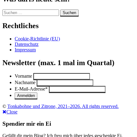
und
Karamellglasur“
Suchen
nach:
Rechtliches
Cookie-Richtlinie (EU)
Datenschutz
Impressum
Newsletter (max. 1 mal im Quartal)
Vorname
Nachname
E-Mail-Adresse
*
©
Tonkabohne und Zitrone, 2021–2026. All rights reserved.
Close
Spendier mir ein Ei
Gefällt dir mein Blog? Ich freu mich über jedes geschenkte Ei.