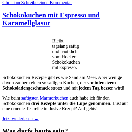
Christiane
Schreibe einen Kommentar
Schokokuchen mit Espresso und
Karamellglasur
Bleibt
tagelang saftig
und haut dich
vom Hocker:
Schokokuchen
mit Espresso.
Schokokuchen-Rezepte gibt es wie Sand am Meer. Aber wenige
davon zaubern einen so saftigen Kuchen, der vor
intensivem
Schokoladengeschmack
strotzt und mit
jedem Tag besser
wird!
Wie beim
saftigsten Marmorkuchen
auch habe ich für den
Schokokuchen
drei Rezepte unter die Lupe genommen
. Lust auf
eine erneute Testreihe inklusive Rezept? Auf gehts!
„Schokokuchen
Jetzt weiterlesen
→
mit
Espresso
Was darfs heute sein?