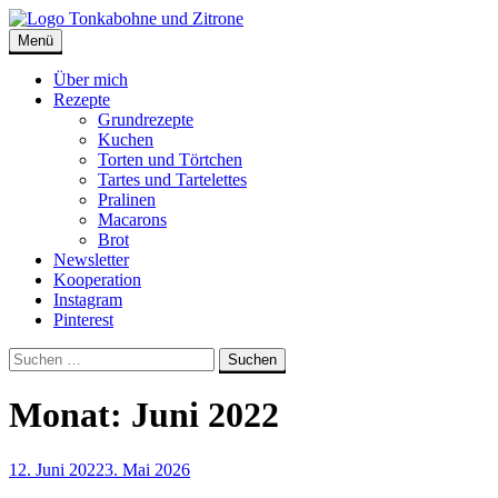
Skip
to
Menü
Tonkabohne und Zitrone | Backblog
Backblog
content
Über mich
Rezepte
Grundrezepte
Kuchen
Torten und Törtchen
Tartes und Tartelettes
Pralinen
Macarons
Brot
Newsletter
Kooperation
Instagram
Pinterest
Suche
Suchen
nach:
Monat:
Juni 2022
12. Juni 2022
3. Mai 2026