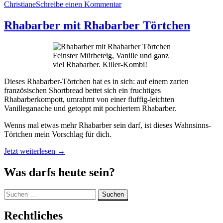
Christiane
Schreibe einen Kommentar
Rhabarber mit Rhabarber Törtchen
Feinster Mürbeteig, Vanille und ganz
viel Rhabarber. Killer-Kombi!
Dieses Rhabarber-Törtchen hat es in sich: auf einem zarten
französischen Shortbread bettet sich ein fruchtiges
Rhabarberkompott, umrahmt von einer fluffig-leichten
Vanilleganache und getoppt mit pochiertem Rhabarber.
Wenns mal etwas mehr Rhabarber sein darf, ist dieses Wahnsinns-
Törtchen mein Vorschlag für dich.
„Rhabarber
Jetzt weiterlesen
→
mit
Rhabarber
Was darfs heute sein?
Törtchen“
Suchen
nach:
Rechtliches