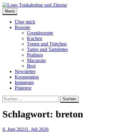
Skip
to
Menü
Tonkabohne und Zitrone | Backblog
Backblog
content
Über mich
Rezepte
Grundrezepte
Kuchen
Torten und Törtchen
Tartes und Tartelettes
Pralinen
Macarons
Brot
Newsletter
Kooperation
Instagram
Pinterest
Suche
Suchen
nach:
Schlagwort:
breton
8. Juni 2021
1. Juli 2026