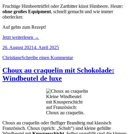
Fruchtige Himbeertrüffel oder Zartbitter küsst Himbeere. Heute:
ohne großes Equipment
, schnell gemacht und wie immer
oberlecker.
Auf gehts zum Rezept!
„Fruchtige
Jetzt weiterlesen
→
Himbeertrüffel“
26. August 2021
4. April 2025
Christiane
Schreibe einen Kommentar
Choux au craquelin mit Schokolade:
Windbeutel de luxe
Kleine Windbeutel
mit Knusperschicht
auf Französisch:
Choux au craquelin.
Choux au craquelin oder fluffiger Brandteig mal klassisch
Französisch. Choux (sprich: „Schuh“) sind kleine gefüllte
Windbeutel mit
Knusperschicht
. Selbst ungefüllt sind die kleinen