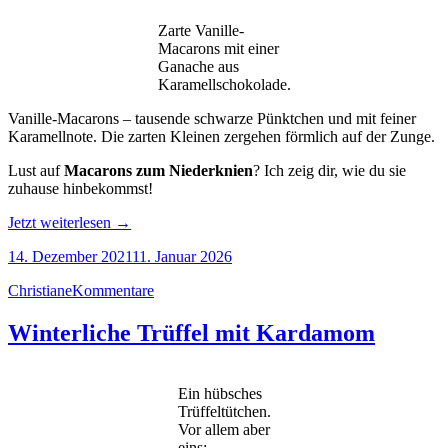
Zarte Vanille-
Macarons mit einer
Ganache aus
Karamellschokolade.
Vanille-Macarons – tausende schwarze Pünktchen und mit feiner
Karamellnote. Die zarten Kleinen zergehen förmlich auf der Zunge.
Lust auf
Macarons zum Niederknien
? Ich zeig dir, wie du sie
zuhause hinbekommst!
„Vanille-
Jetzt weiterlesen
→
Macarons
14. Dezember 2021
11. Januar 2026
mit
Karamell“
Christiane
Kommentare
Winterliche Trüffel mit Kardamom
Ein hübsches
Trüffeltütchen.
Vor allem aber
eins: