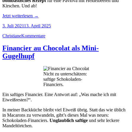
bombastisches Rezept
für eine Pavlova mit Heidelbeeren und
Kirschen. Und ab!
„Pavlova
Jetzt weiterlesen
→
mit
3. Juli 2021
13. April 2025
Heidelbeeren
und
Christiane
Kommentare
Kirschen“
Financier au Chocolat als Mini-
Gugelhupf
Nicht zu unterschätzen:
saftige Schokoladen-
Financiers.
Ein saftiges Financier. Eine Antwort auf: „Was mache ich mit
Eiweißresten?“.
In meiner Backküche bleibt viel Eiweiß übrig. Statt das wie üblich
in Macarons zu verwandeln, gibt’s dieses Mal was neues:
Schokoladen-Financiers.
Unglaublich saftige
und sehr leckere
Mandeltörtchen.