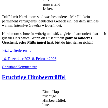
umwerfend
lecker.
Trüffel mit Kardamom sind was besonderes. Mir fällt kein
permanent verfügbares, deutsches Gebäck ein, bei dem sich das
warme, intensive Gewürz wiederfindet.
Kardamom schmeckt würzig und süß zugleich, harmoniert also auch
gut für Herzhaftes. Wenn du Lust auf ein
ganz
besonderes
Geschenk
oder
Mitbringsel
hast, bist du hier genau richtig.
„Winterliche
Jetzt weiterlesen
→
Trüffel
14. Dezember 2021
8. Februar 2026
mit
Kardamom“
Christiane
Kommentare
Fruchtige Himbeertrüffel
Einen Haps
fruchtige
Himbeertrüffel,
bitte.