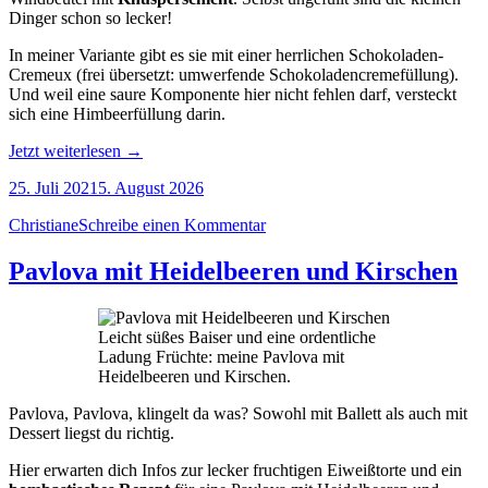
Dinger schon so lecker!
In meiner Variante gibt es sie mit einer herrlichen Schokoladen-
Cremeux (frei übersetzt: umwerfende Schokoladencremefüllung).
Und weil eine saure Komponente hier nicht fehlen darf, versteckt
sich eine Himbeerfüllung darin.
„Choux
Jetzt weiterlesen
→
au
25. Juli 2021
5. August 2026
craquelin
mit
Christiane
Schreibe einen Kommentar
Schokolade:
Windbeutel
Pavlova mit Heidelbeeren und Kirschen
de
luxe“
Leicht süßes Baiser und eine ordentliche
Ladung Früchte: meine Pavlova mit
Heidelbeeren und Kirschen.
Pavlova, Pavlova, klingelt da was? Sowohl mit Ballett als auch mit
Dessert liegst du richtig.
Hier erwarten dich Infos zur lecker fruchtigen Eiweißtorte und ein