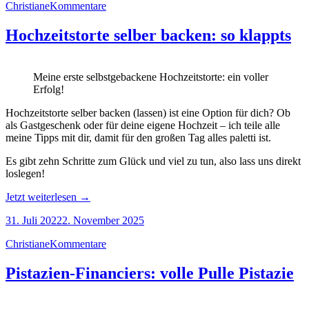
Christiane
Kommentare
Hochzeitstorte selber backen: so klappts
Meine erste selbstgebackene Hochzeitstorte: ein voller
Erfolg!
Hochzeitstorte selber backen (lassen) ist eine Option für dich? Ob
als Gastgeschenk oder für deine eigene Hochzeit – ich teile alle
meine Tipps mit dir, damit für den großen Tag alles paletti ist.
Es gibt zehn Schritte zum Glück und viel zu tun, also lass uns direkt
loslegen!
„Hochzeitstorte
Jetzt weiterlesen
→
selber
31. Juli 2022
2. November 2025
backen:
so
Christiane
Kommentare
klappts“
Pistazien-Financiers: volle Pulle Pistazie