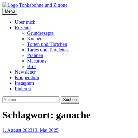
Skip
to
Menü
Tonkabohne und Zitrone | Backblog
Backblog
content
Über mich
Rezepte
Grundrezepte
Kuchen
Torten und Törtchen
Tartes und Tartelettes
Pralinen
Macarons
Brot
Newsletter
Kooperation
Instagram
Pinterest
Suche
Suchen
nach:
Schlagwort:
ganache
1. August 2023
13. Mai 2025