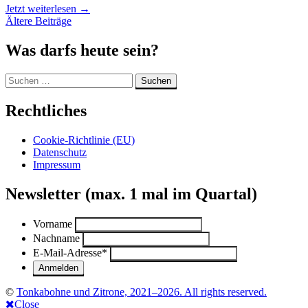
„Financier
Jetzt weiterlesen
→
Beitragsnavigation
au
Ältere Beiträge
Chocolat
als
Was darfs heute sein?
Mini-
Gugelhupf“
Suchen
nach:
Rechtliches
Cookie-Richtlinie (EU)
Datenschutz
Impressum
Newsletter (max. 1 mal im Quartal)
Vorname
Nachname
E-Mail-Adresse
*
©
Tonkabohne und Zitrone, 2021–2026. All rights reserved.
Close