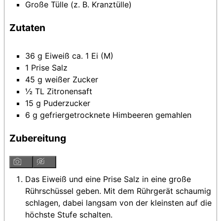
Große Tülle (z. B. Kranztülle)
Zutaten
36
g
Eiweiß
ca. 1 Ei (M)
1
Prise
Salz
45
g
weißer Zucker
½
TL
Zitronensaft
15
g
Puderzucker
6
g
gefriergetrocknete Himbeeren
gemahlen
Zubereitung
Das Eiweiß und eine Prise Salz in eine große
Rührschüssel geben. Mit dem Rührgerät schaumig
schlagen, dabei langsam von der kleinsten auf die
höchste Stufe schalten.