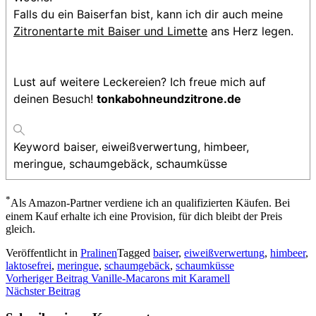
Falls du ein Baiserfan bist, kann ich dir auch meine
Zitronentarte mit Baiser und Limette
ans Herz legen.
Lust auf weitere Leckereien? Ich freue mich auf
deinen Besuch!
tonkabohneundzitrone.de
Keyword
baiser, eiweißverwertung, himbeer,
meringue, schaumgebäck, schaumküsse
*
Als Amazon-Partner verdiene ich an qualifizierten Käufen. Bei
einem Kauf erhalte ich eine Provision, für dich bleibt der Preis
gleich.
Veröffentlicht in
Pralinen
Tagged
baiser
,
eiweißverwertung
,
himbeer
,
laktosefrei
,
meringue
,
schaumgebäck
,
schaumküsse
Beitragsnavigation
Vorheriger Beitrag
Vanille-Macarons mit Karamell
Nächster Beitrag