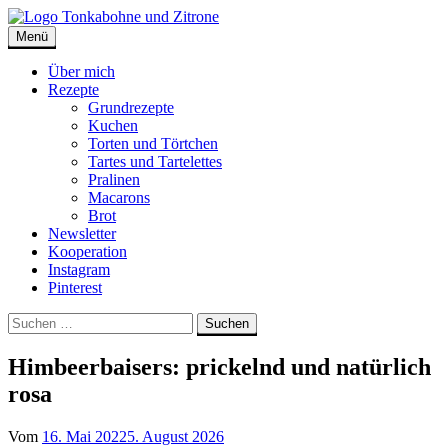
Skip
to
Menü
Tonkabohne und Zitrone | Backblog
Backblog
content
Über mich
Rezepte
Grundrezepte
Kuchen
Torten und Törtchen
Tartes und Tartelettes
Pralinen
Macarons
Brot
Newsletter
Kooperation
Instagram
Pinterest
Suche
Suchen
nach:
Himbeerbaisers: prickelnd und natürlich
rosa
Vom
16. Mai 2022
5. August 2026