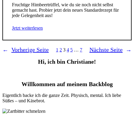
Fruchtige Himbeertrüffel, wie du sie noch nicht selbst
gemacht hast. Probier jetzt dein neues Standardrezept für
jede Gelegenheit aus!
Jetzt weiterlesen
←
Vorherige Seite
Nächste Seite
→
1
2
3
4
5
…
7
Hi, ich bin Christiane!
Willkommen auf meinem Backblog
Eigentlich backe ich die ganze Zeit. Physisch, mental. Ich liebe
Süßes – und Käsebrot.
rezepte nicht mehr verpassen
Lust auf Post von mir, inkl. Tipps und Tricks?