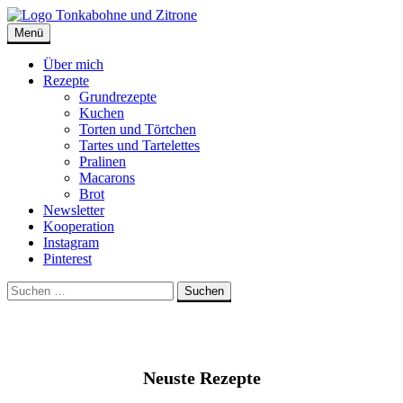
Skip
to
Menü
Tonkabohne und Zitrone | Backblog
Backblog
content
Über mich
Rezepte
Grundrezepte
Kuchen
Torten und Törtchen
Tartes und Tartelettes
Pralinen
Macarons
Brot
Newsletter
Kooperation
Instagram
Pinterest
Suche
Suchen
nach:
Neuste Rezepte