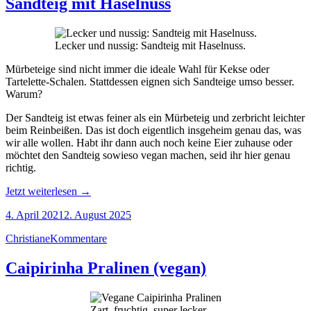
Sandteig mit Haselnuss
Lecker und nussig: Sandteig mit Haselnuss.
Mürbeteige sind nicht immer die ideale Wahl für Kekse oder
Tartelette-Schalen. Stattdessen eignen sich Sandteige umso besser.
Warum?
Der Sandteig ist etwas feiner als ein Mürbeteig und zerbricht leichter
beim Reinbeißen. Das ist doch eigentlich insgeheim genau das, was
wir alle wollen. Habt ihr dann auch noch keine Eier zuhause oder
möchtet den Sandteig sowieso vegan machen, seid ihr hier genau
richtig.
„Sandteig
Jetzt weiterlesen
→
mit
4. April 2021
2. August 2025
Haselnuss“
Christiane
Kommentare
Caipirinha Pralinen (vegan)
Zart, fruchtig, super lecker