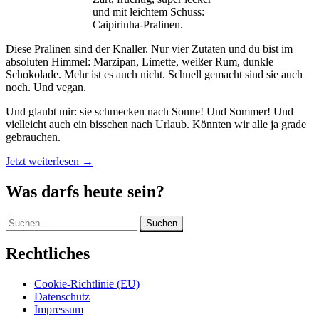
und mit leichtem Schuss:
Caipirinha-Pralinen.
Diese Pralinen sind der Knaller. Nur vier Zutaten und du bist im
absoluten Himmel: Marzipan, Limette, weißer Rum, dunkle
Schokolade. Mehr ist es auch nicht. Schnell gemacht sind sie auch
noch. Und vegan.
Und glaubt mir: sie schmecken nach Sonne! Und Sommer! Und
vielleicht auch ein bisschen nach Urlaub. Könnten wir alle ja grade
gebrauchen.
„Caipirinha
Jetzt weiterlesen
→
Pralinen
(vegan)“
Was darfs heute sein?
Suchen
nach:
Rechtliches
Cookie-Richtlinie (EU)
Datenschutz
Impressum