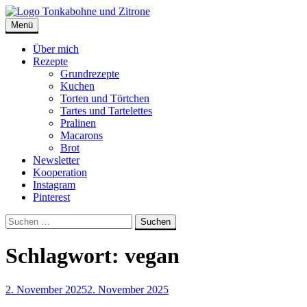
Skip
to
Menü
Tonkabohne und Zitrone | Backblog
Backblog
content
Über mich
Rezepte
Grundrezepte
Kuchen
Torten und Törtchen
Tartes und Tartelettes
Pralinen
Macarons
Brot
Newsletter
Kooperation
Instagram
Pinterest
Suche
Suchen
nach:
Schlagwort:
vegan
2. November 2025
2. November 2025