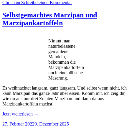
Christiane
Schreibe einen Kommentar
Selbstgemachtes Marzipan und
Marzipankartoffeln
Nimmt man
naturbelassene,
gemahlene
Mandeln,
bekommen die
Marzipankartoffeln
noch eine hübsche
Maserung.
Es weihnachtet langsam, ganz langsam. Und selbst wenn nicht, ich
kann Marzipan das ganze Jahr über essen. Komm mit, ich zeig dir,
wie du aus nur drei Zutaten Marzipan und dann daraus
Marzipankartoffeln machst!
„Selbstgemachtes
Jetzt weiterlesen
→
Marzipan
27. Februar 2022
9. Dezember 2025
und
Marzipankartoffeln“