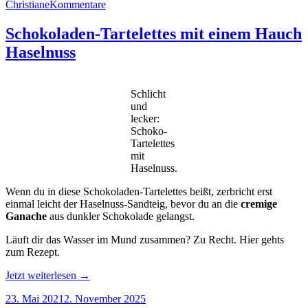
Christiane
Kommentare
Schokoladen-Tartelettes mit einem Hauch
Haselnuss
Schlicht
und
lecker:
Schoko-
Tartelettes
mit
Haselnuss.
Wenn du in diese Schokoladen-Tartelettes beißt, zerbricht erst
einmal leicht der Haselnuss-Sandteig, bevor du an die
cremige
Ganache
aus dunkler Schokolade gelangst.
Läuft dir das Wasser im Mund zusammen? Zu Recht. Hier gehts
zum Rezept.
„Schokoladen-
Jetzt weiterlesen
→
Tartelettes
23. Mai 2021
2. November 2025
mit