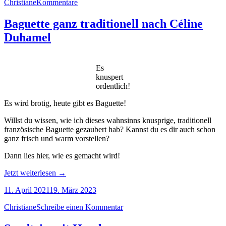
Christiane
Kommentare
Chokladbollar“
Baguette ganz traditionell nach Céline
Duhamel
Es
knuspert
ordentlich!
Es wird brotig, heute gibt es Baguette!
Willst du wissen, wie ich dieses wahnsinns knusprige, traditionell
französische Baguette gezaubert hab? Kannst du es dir auch schon
ganz frisch und warm vorstellen?
Dann lies hier, wie es gemacht wird!
„Baguette
Jetzt weiterlesen
→
ganz
11. April 2021
19. März 2023
traditionell
nach
Christiane
Schreibe einen Kommentar
Céline
Duhamel“