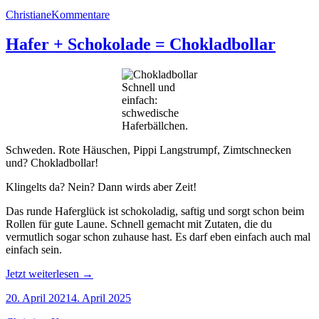
einem
Christiane
Kommentare
Hauch
Haselnuss“
Hafer + Schokolade = Chokladbollar
Schnell und
einfach:
schwedische
Haferbällchen.
Schweden. Rote Häuschen, Pippi Langstrumpf, Zimtschnecken
und? Chokladbollar!
Klingelts da? Nein? Dann wirds aber Zeit!
Das runde Haferglück ist schokoladig, saftig und sorgt schon beim
Rollen für gute Laune. Schnell gemacht mit Zutaten, die du
vermutlich sogar schon zuhause hast. Es darf eben einfach auch mal
einfach sein.
„Hafer
Jetzt weiterlesen
→
+
20. April 2021
4. April 2025
Schokolade
=