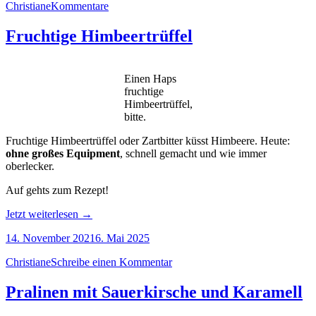
Christiane
Kommentare
Fruchtige Himbeertrüffel
Einen Haps
fruchtige
Himbeertrüffel,
bitte.
Fruchtige Himbeertrüffel oder Zartbitter küsst Himbeere. Heute:
ohne großes Equipment
, schnell gemacht und wie immer
oberlecker.
Auf gehts zum Rezept!
„Fruchtige
Jetzt weiterlesen
→
Himbeertrüffel“
14. November 2021
6. Mai 2025
Christiane
Schreibe einen Kommentar
Pralinen mit Sauerkirsche und Karamell