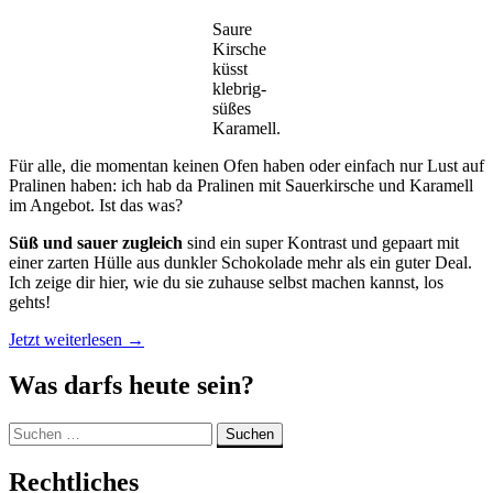
Saure
Kirsche
küsst
klebrig-
süßes
Karamell.
Für alle, die momentan keinen Ofen haben oder einfach nur Lust auf
Pralinen haben: ich hab da Pralinen mit Sauerkirsche und Karamell
im Angebot. Ist das was?
Süß und sauer zugleich
sind ein super Kontrast und gepaart mit
einer zarten Hülle aus dunkler Schokolade mehr als ein guter Deal.
Ich zeige dir hier, wie du sie zuhause selbst machen kannst, los
gehts!
„Pralinen
Jetzt weiterlesen
→
mit
Sauerkirsche
Was darfs heute sein?
und
Karamell“
Suchen
nach:
Rechtliches