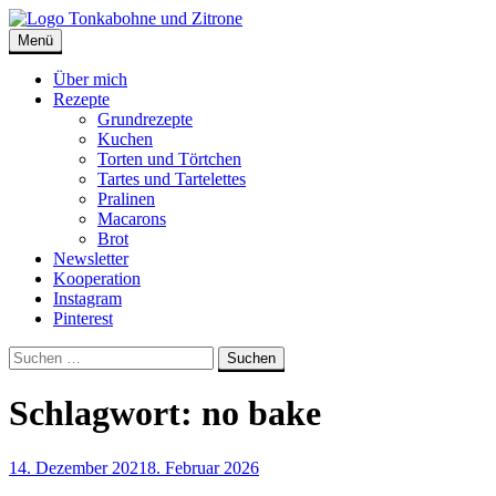
Skip
to
Menü
Tonkabohne und Zitrone | Backblog
Backblog
content
Über mich
Rezepte
Grundrezepte
Kuchen
Torten und Törtchen
Tartes und Tartelettes
Pralinen
Macarons
Brot
Newsletter
Kooperation
Instagram
Pinterest
Suche
Suchen
nach:
Schlagwort:
no bake
14. Dezember 2021
8. Februar 2026