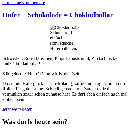
Christiane
Kommentare
Hafer + Schokolade = Chokladbollar
Schnell und
einfach:
schwedische
Haferbällchen.
Schweden. Rote Häuschen, Pippi Langstrumpf, Zimtschnecken
und? Chokladbollar!
Klingelts da? Nein? Dann wirds aber Zeit!
Das runde Haferglück ist schokoladig, saftig und sorgt schon beim
Rollen für gute Laune. Schnell gemacht mit Zutaten, die du
vermutlich sogar schon zuhause hast. Es darf eben einfach auch mal
einfach sein.
„Hafer
Jetzt weiterlesen
→
+
Schokolade
Was darfs heute sein?
=
Chokladbollar“