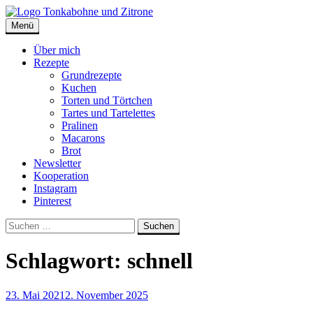
Skip
to
Menü
Tonkabohne und Zitrone | Backblog
Backblog
content
Über mich
Rezepte
Grundrezepte
Kuchen
Torten und Törtchen
Tartes und Tartelettes
Pralinen
Macarons
Brot
Newsletter
Kooperation
Instagram
Pinterest
Suche
Suchen
nach:
Schlagwort:
schnell
23. Mai 2021
2. November 2025