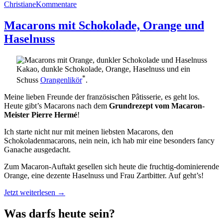
Christiane
Kommentare
Macarons mit Schokolade, Orange und
Haselnuss
Kakao, dunkle Schokolade, Orange, Haselnuss und ein
*
Schuss
Orangenlikör
.
Meine lieben Freunde der französischen Pâtisserie, es geht los.
Heute gibt’s Macarons nach dem
Grundrezept vom Macaron-
Meister Pierre Hermé
!
Ich starte nicht nur mit meinen liebsten Macarons, den
Schokoladenmacarons, nein nein, ich hab mir eine besonders fancy
Ganache ausgedacht.
Zum Macaron-Auftakt gesellen sich heute die fruchtig-dominierende
Orange, eine dezente Haselnuss und Frau Zartbitter. Auf geht’s!
„Macarons
Jetzt weiterlesen
→
mit
Schokolade,
Was darfs heute sein?
Orange