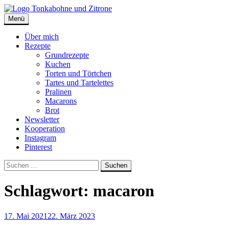
Skip
to
Menü
Tonkabohne und Zitrone | Backblog
Backblog
content
Über mich
Rezepte
Grundrezepte
Kuchen
Torten und Törtchen
Tartes und Tartelettes
Pralinen
Macarons
Brot
Newsletter
Kooperation
Instagram
Pinterest
Suche
Suchen
nach:
Schlagwort:
macaron
17. Mai 2021
22. März 2023