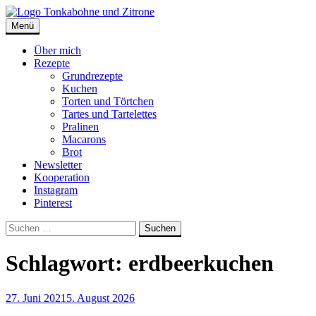
Skip
to
Menü
Tonkabohne und Zitrone | Backblog
Backblog
content
Über mich
Rezepte
Grundrezepte
Kuchen
Torten und Törtchen
Tartes und Tartelettes
Pralinen
Macarons
Brot
Newsletter
Kooperation
Instagram
Pinterest
Suche
Suchen
nach:
Schlagwort:
erdbeerkuchen
27. Juni 2021
5. August 2026