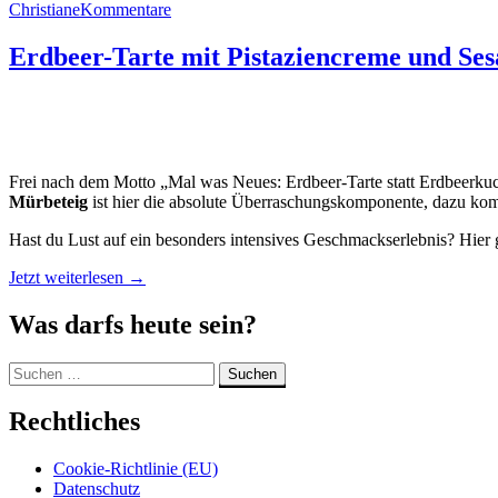
Christiane
Kommentare
Erdbeer-Tarte mit Pistaziencreme und Se
Frei nach dem Motto „Mal was Neues: Erdbeer-Tarte statt Erdbeerkuch
Mürbeteig
ist hier die absolute Überraschungskomponente, dazu ko
Hast du Lust auf ein besonders intensives Geschmackserlebnis? Hier
„Erdbeer-
Jetzt weiterlesen
→
Tarte
mit
Was darfs heute sein?
Pistaziencreme
und
Suchen
Sesam“
nach:
Rechtliches
Cookie-Richtlinie (EU)
Datenschutz