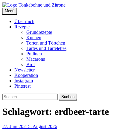
Skip
to
Menü
Tonkabohne und Zitrone | Backblog
Backblog
content
Über mich
Rezepte
Grundrezepte
Kuchen
Torten und Törtchen
Tartes und Tartelettes
Pralinen
Macarons
Brot
Newsletter
Kooperation
Instagram
Pinterest
Suche
Suchen
nach:
Schlagwort:
erdbeer-tarte
27. Juni 2021
5. August 2026