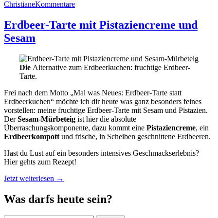
Christiane
Kommentare
Erdbeer-Tarte mit Pistaziencreme und
Sesam
Die
Alternative zum Erdbeerkuchen: fruchtige Erdbeer-
Tarte.
Frei nach dem Motto „Mal was Neues: Erdbeer-Tarte statt
Erdbeerkuchen“ möchte ich dir heute was ganz besonders feines
vorstellen: meine fruchtige Erdbeer-Tarte mit Sesam und Pistazien.
Der
Sesam-Mürbeteig
ist hier die absolute
Überraschungskomponente, dazu kommt eine
Pistaziencreme
, ein
Erdbeerkompott
und frische, in Scheiben geschnittene Erdbeeren.
Hast du Lust auf ein besonders intensives Geschmackserlebnis?
Hier gehts zum Rezept!
„Erdbeer-
Jetzt weiterlesen
→
Tarte
mit
Was darfs heute sein?
Pistaziencreme
und