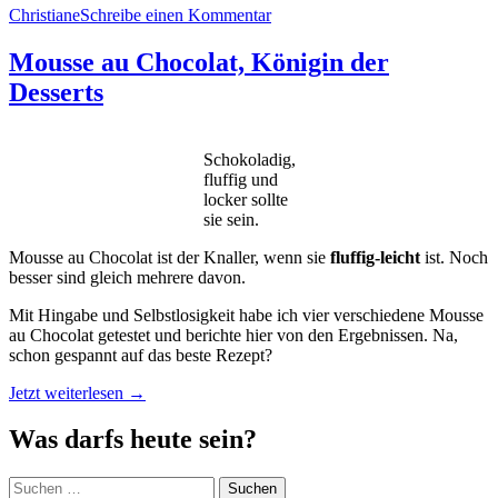
Christiane
Schreibe einen Kommentar
Rezept“
Mousse au Chocolat, Königin der
Desserts
Schokoladig,
fluffig und
locker sollte
sie sein.
Mousse au Chocolat ist der Knaller, wenn sie
fluffig-leicht
ist. Noch
besser sind gleich mehrere davon.
Mit Hingabe und Selbstlosigkeit habe ich vier verschiedene Mousse
au Chocolat getestet und berichte hier von den Ergebnissen. Na,
schon gespannt auf das beste Rezept?
„Mousse
Jetzt weiterlesen
→
au
Chocolat,
Was darfs heute sein?
Königin
der
Suchen
Desserts“