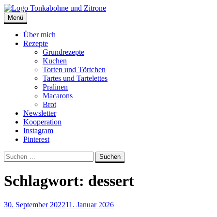
Skip
to
Menü
Tonkabohne und Zitrone | Backblog
Backblog
content
Über mich
Rezepte
Grundrezepte
Kuchen
Torten und Törtchen
Tartes und Tartelettes
Pralinen
Macarons
Brot
Newsletter
Kooperation
Instagram
Pinterest
Suche
Suchen
nach:
Schlagwort:
dessert
30. September 2022
11. Januar 2026