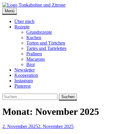
Skip
to
Menü
Tonkabohne und Zitrone | Backblog
Backblog
content
Über mich
Rezepte
Grundrezepte
Kuchen
Torten und Törtchen
Tartes und Tartelettes
Pralinen
Macarons
Brot
Newsletter
Kooperation
Instagram
Pinterest
Suche
Suchen
nach:
Monat:
November 2025
2. November 2025
2. November 2025