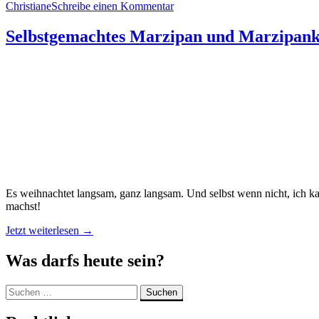
Christiane
Schreibe einen Kommentar
Selbstgemachtes Marzipan und Marzipank
Es weihnachtet langsam, ganz langsam. Und selbst wenn nicht, ich ka
machst!
„Selbstgemachtes
Jetzt weiterlesen
→
Marzipan
und
Was darfs heute sein?
Marzipankartoffeln“
Suchen
nach: